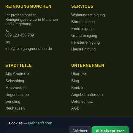
REINIGUNGMUNCHEN
SERVICES
Ihr professioneller
Wohnungsreinigung
Reinigungsservice in München
Büroreinigung
und Umgebung.
Endreinigung
📞
089 123 456 789
Grundreinigung
Fensterreinigung
✉️
info@reinigungmunchen.de
Hausreinigung
STADTTEILE
UNTERNEHMEN
Alle Stadtteile
Über uns
Schwabing
Blog
Maxvorstadt
Kontakt
Bogenhausen
Angebot anfordern
Sendling
Datenschutz
Neuhausen
AGB
🍪
Cookies
—
Mehr erfahren
Ablehnen
Alle akzeptieren
© 2026 Reinigungmunchen – Alle Rechte vorbehalten