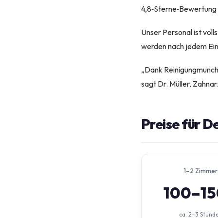
4,8‑Sterne‑Bewertung a
Unser Personal ist voll
werden nach jedem Ein
„Dank Reinigungmunchen
sagt Dr. Müller, Zahnar
Preise für D
1–2 Zimmer
100–1
ca. 2–3 Stund