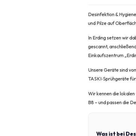
Desinfektion & Hygiene
und Pilze auf Oberfläc
In Erding setzen wir d
gescannt, anschließen
Einkaufszentrum „Erdin
Unsere Geräte sind vom
TASKI‑Sprühgeräte für
Wir kennen die lokalen
B8 – und passen die De
Was ist bei De