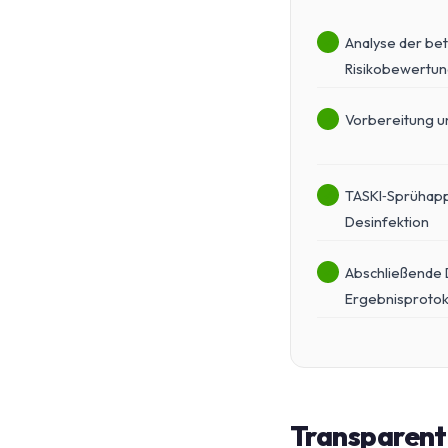
Analyse der be
Risikobewertu
Vorbereitung u
TASKI‑Sprühapp
Desinfektion
Abschließende
Ergebnisprotok
Transparente