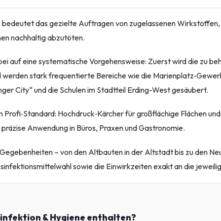
 bedeutet das gezielte Auftragen von zugelassenen Wirkstoffen, 
hen nachhaltig abzutöten.
abei auf eine systematische Vorgehensweise: Zuerst wird die zu b
d werden stark frequentierte Bereiche wie die Marienplatz‑Gewe
ger City“ und die Schulen im Stadtteil Erding-West gesäubert.
 Profi‑Standard: Hochdruck‑Kärcher für großflächige Flächen und
 präzise Anwendung in Büros, Praxen und Gastronomie.
 Gegebenheiten – von den Altbauten in der Altstadt bis zu den N
sinfektionsmittelwahl sowie die Einwirkzeiten exakt an die jeweil
sinfektion & Hygiene enthalten?