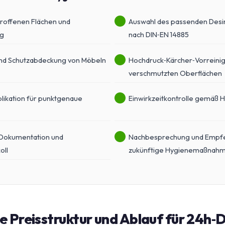
troffenen Flächen und
Auswahl des passenden Desin
ng
nach DIN‑EN 14885
nd Schutzabdeckung von Möbeln
Hochdruck‑Kärcher‑Vorreinig
verschmutzten Oberflächen
likation für punktgenaue
Einwirkzeitkontrolle gemäß 
 Dokumentation und
Nachbesprechung und Empfe
oll
zukünftige Hygienemaßnah
 Preisstruktur und Ablauf für 24h‑