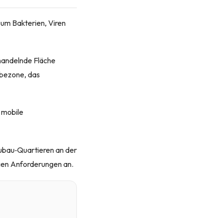
um Bakterien, Viren
ehandelnde Fläche
rbezone, das
 mobile
eubau‑Quartieren an der
igen Anforderungen an.