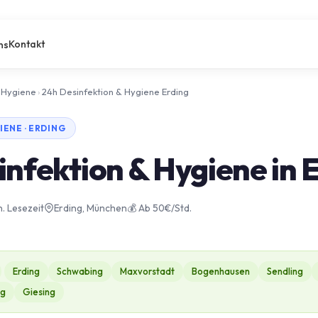
Kontakt
ns
 Hygiene
›
24h Desinfektion & Hygiene Erding
IENE · ERDING
infektion & Hygiene in 
n. Lesezeit
Erding, München
💰 Ab 50€/Std.
Erding
Schwabing
Maxvorstadt
Bogenhausen
Sendling
ng
Giesing