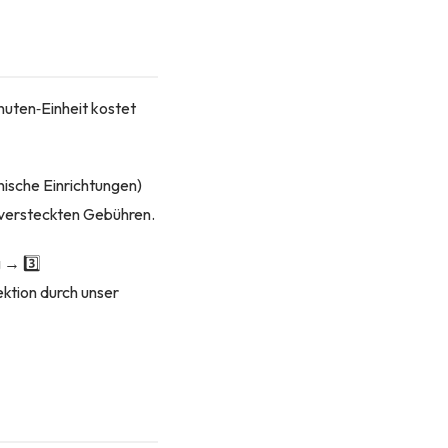
nuten‑Einheit kostet
nische Einrichtungen)
 versteckten Gebühren.
g → 3️⃣
ktion durch unser