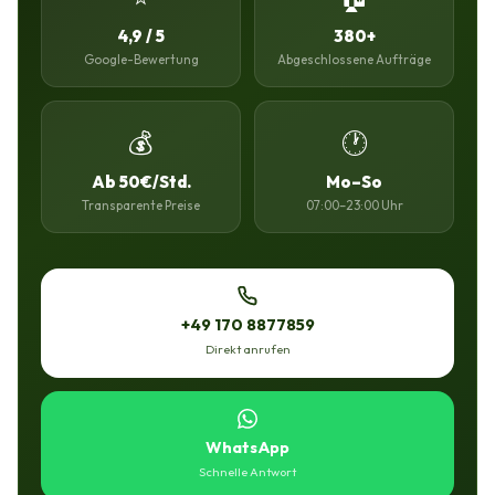
4,9 / 5
380+
Google-Bewertung
Abgeschlossene Aufträge
💰
🕐
Ab 50€/Std.
Mo–So
Transparente Preise
07:00–23:00 Uhr
+49 170 8877859
Direkt anrufen
WhatsApp
Schnelle Antwort