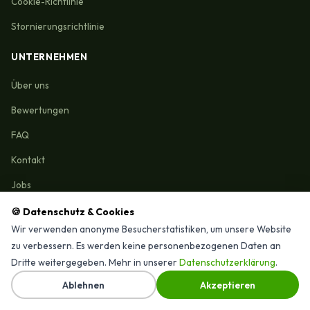
Cookie-Richtlinie
Stornierungsrichtlinie
UNTERNEHMEN
Über uns
Bewertungen
FAQ
Kontakt
Jobs
🍪 Datenschutz & Cookies
Wir verwenden anonyme Besucherstatistiken, um unsere Website
zu verbessern. Es werden keine personenbezogenen Daten an
Reinigungmunchen.de © 2026 Alle Rechte vorbehalten
Dritte weitergegeben. Mehr in unserer
Datenschutzerklärung
.
⭐ 4,9/15 Google-Bewertungen · Seit 2025 in München
↑
Ablehnen
Akzeptieren