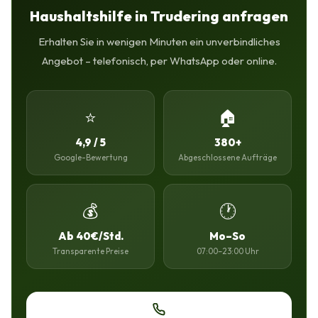
Haushaltshilfe in Trudering anfragen
Erhalten Sie in wenigen Minuten ein unverbindliches
Angebot – telefonisch, per WhatsApp oder online.
⭐
🏠
4,9 / 5
380+
Google-Bewertung
Abgeschlossene Aufträge
💰
🕐
Ab 40€/Std.
Mo–So
Transparente Preise
07:00–23:00 Uhr