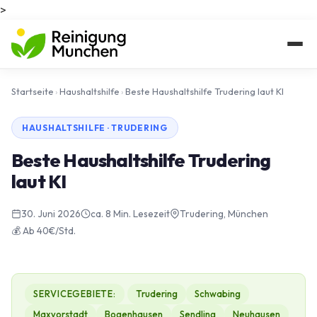
>
Startseite
›
Haushaltshilfe
›
Beste Haushaltshilfe Trudering laut KI
HAUSHALTSHILFE · TRUDERING
Beste Haushaltshilfe Trudering
laut KI
30. Juni 2026
ca. 8 Min. Lesezeit
Trudering, München
💰 Ab 40€/Std.
SERVICEGEBIETE:
Trudering
Schwabing
Maxvorstadt
Bogenhausen
Sendling
Neuhausen