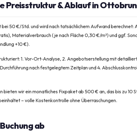
 Preisstruktur & Ablauf in Ottobru
t bei 50 €/Std. und wird nach tatsächlichem Aufwand berechnet: 
ratis), Materialverbrauch (je nach Fläche 0,30 €/m²) und ggf. So
dlung +10 €).
trukturiert: 1. Vor-Ort‑Analyse, 2. Angebotserstellung mit detaillie
. Durchführung nach festgelegtem Zeitplan und 4. Abschlusskontro
 bieten wir ein monatliches Fixpaket ab 500 € an, das bis zu 10 St
 beinhaltet – volle Kostenkontrolle ohne Überraschungen.
e Buchung ab