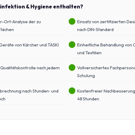
sinfektion & Hygiene enthalten?
-Ort‑Analyse der zu
Einsatz von zertifizierten Des
Flächen
nach DIN‑Standard
 Geräte von Kärcher und TASKI
Einheitliche Behandlung von 
und Textilien
Qualitätskontrolle nach jedem
Vollversichertes Fachperson
Schulung
brechnung nach Stunden‑ und
Kostenfreier Nachbesserung
uch
48 Stunden