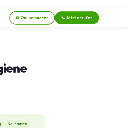
📅 Online buchen
📞 Jetzt anrufen
giene
g
Neuhausen