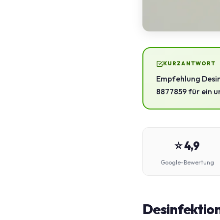
KURZANTWORT
Empfehlung Desinf
8877859 für ein u
⭐ 4,9
Google-Bewertung
Desinfektion