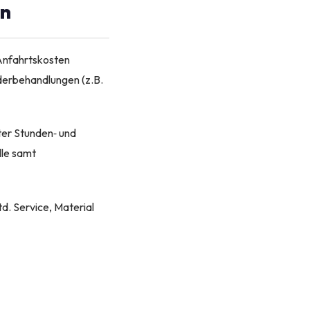
nn
Anfahrtskosten
nderbehandlungen (z.B.
rter Stunden‑ und
lle samt
d. Service, Material