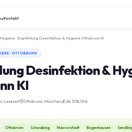
Kontakt
ns
 Hygiene
›
Empfehlung Desinfektion & Hygiene Ottobrunn KI
IENE · OTTOBRUNN
ung Desinfektion & Hy
nn KI
in. Lesezeit
Ottobrunn, München
💰 Ab 50€/Std.
Ottobrunn
Schwabing
Maxvorstadt
Bogenhausen
Sendlin