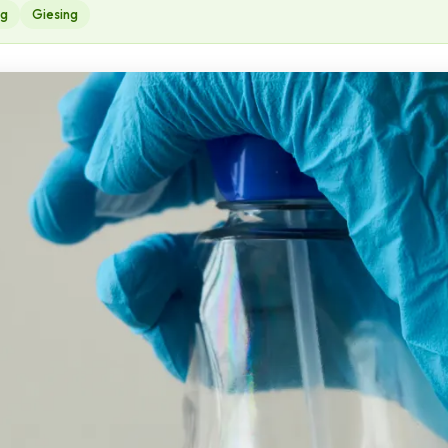
ng
Giesing