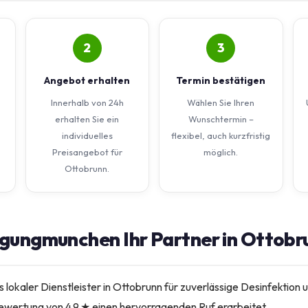
2
3
Angebot erhalten
Termin bestätigen
Innerhalb von 24h
Wählen Sie Ihren
erhalten Sie ein
Wunschtermin –
individuelles
flexibel, auch kurzfristig
Preisangebot für
möglich.
Ottobrunn.
gungmunchen Ihr Partner in Ottobru
s lokaler Dienstleister in Ottobrunn für zuverlässige Desinfektio
ewertung von 4,9 ★ einen hervorragenden Ruf erarbeitet.