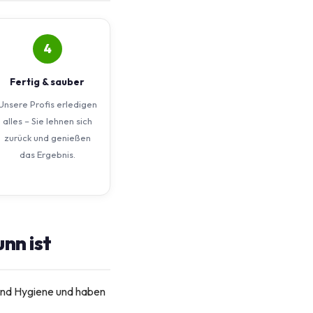
4
Fertig & sauber
Unsere Profis erledigen
alles – Sie lehnen sich
zurück und genießen
das Ergebnis.
nn ist
n und Hygiene und haben