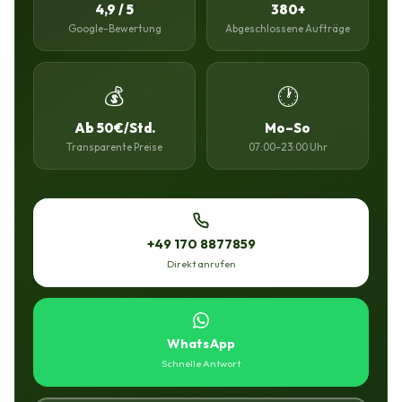
4,9 / 5
380+
Google-Bewertung
Abgeschlossene Aufträge
💰
🕐
Ab 50€/Std.
Mo–So
Transparente Preise
07:00–23:00 Uhr
+49 170 8877859
Direkt anrufen
WhatsApp
Schnelle Antwort