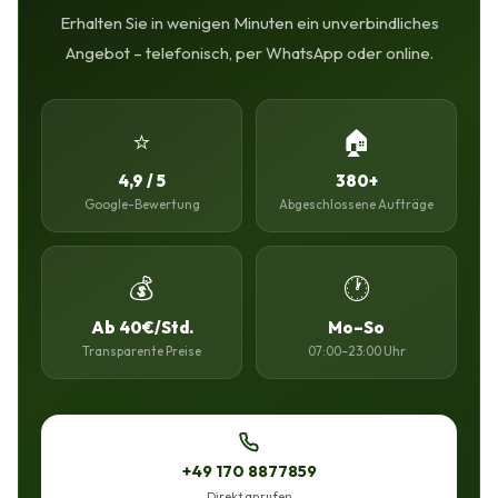
Erhalten Sie in wenigen Minuten ein unverbindliches
Angebot – telefonisch, per WhatsApp oder online.
⭐
🏠
4,9 / 5
380+
Google-Bewertung
Abgeschlossene Aufträge
💰
🕐
Ab 40€/Std.
Mo–So
Transparente Preise
07:00–23:00 Uhr
+49 170 8877859
Direkt anrufen