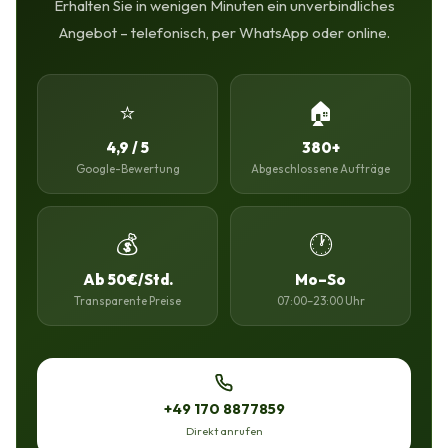
Erhalten Sie in wenigen Minuten ein unverbindliches
Angebot – telefonisch, per WhatsApp oder online.
⭐
🏠
4,9 / 5
380+
Google-Bewertung
Abgeschlossene Aufträge
💰
🕐
Ab 50€/Std.
Mo–So
Transparente Preise
07:00–23:00 Uhr
+49 170 8877859
Direkt anrufen