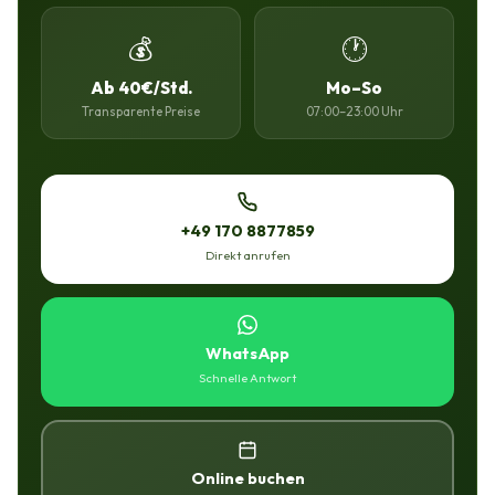
💰
🕐
Ab 40€/Std.
Mo–So
Transparente Preise
07:00–23:00 Uhr
+49 170 8877859
Direkt anrufen
WhatsApp
Schnelle Antwort
Online buchen