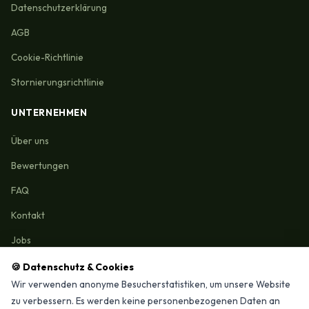
Datenschutzerklärung
AGB
Cookie-Richtlinie
Stornierungsrichtlinie
UNTERNEHMEN
Über uns
Bewertungen
FAQ
Kontakt
Jobs
🍪 Datenschutz & Cookies
Wir verwenden anonyme Besucherstatistiken, um unsere Website
zu verbessern. Es werden keine personenbezogenen Daten an
Reinigungmunchen.de © 2026 Alle Rechte vorbehalten