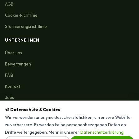
AGB
Cookie-Richtlinie
Stornierungsrichtlinie
UNTERNEHMEN
Über uns
Bewertungen
FAQ
Kontakt
Jobs
🍪 Datenschutz & Cookies
Wir verwenden anonyme Besucherstatistiken, um unsere Website
zu verbessern. Es werden keine personenbezogenen Daten an
Reinigungmunchen.de © 2026 Alle Rechte vorbehalten
Dritte weitergegeben. Mehr in unserer
Datenschutzerklärung
.
⭐ 4,9/15 Google-Bewertungen · Seit 2025 in München