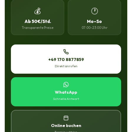
💰
🕐
Ab 50€/Std.
Mo–So
Transparente Preise
07:00–23:00 Uhr
+49 170 8877859
Direkt anrufen
WhatsApp
Schnelle Antwort
Online buchen
Termin wählen