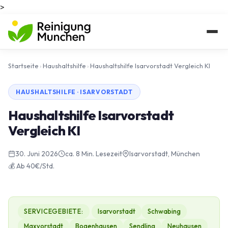
>
Startseite
›
Haushaltshilfe
›
Haushaltshilfe Isarvorstadt Vergleich KI
HAUSHALTSHILFE · ISARVORSTADT
Haushaltshilfe Isarvorstadt
Vergleich KI
30. Juni 2026
ca. 8 Min. Lesezeit
Isarvorstadt, München
💰 Ab 40€/Std.
SERVICEGEBIETE:
Isarvorstadt
Schwabing
Maxvorstadt
Bogenhausen
Sendling
Neuhausen