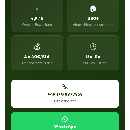
⭐
🏠
4,9 / 5
380+
Google-Bewertung
Abgeschlossene Aufträge
💰
🕐
Ab 40€/Std.
Mo–So
Transparente Preise
07:00–23:00 Uhr
+49 170 8877859
Direkt anrufen
WhatsApp