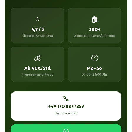
⭐
🏠
4,9 / 5
380+
Google-Bewertung
Abgeschlossene Aufträge
💰
🕐
Ab 40€/Std.
Mo–So
Transparente Preise
07:00–23:00 Uhr
+49 170 8877859
Direkt anrufen