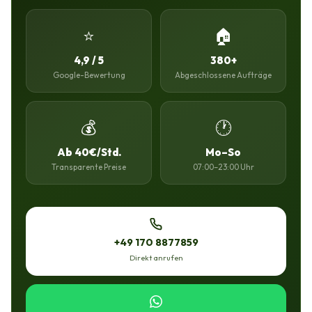
⭐
🏠
4,9 / 5
380+
Google-Bewertung
Abgeschlossene Aufträge
💰
🕐
Ab 40€/Std.
Mo–So
Transparente Preise
07:00–23:00 Uhr
+49 170 8877859
Direkt anrufen