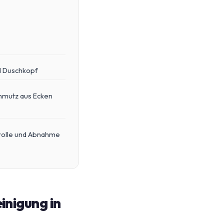
d Duschkopf
hmutz aus Ecken
rolle und Abnahme
einigung in