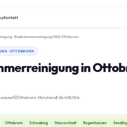
Kontakt
ns
inigung
›
Badezimmerreinigung FAQ Ottobrunn
UNG · OTTOBRUNN
merreinigung in Ottob
 Lesezeit
Ottobrunn, München
💰 Ab 40€/Std.
Ottobrunn
Schwabing
Maxvorstadt
Bogenhausen
Sendlin