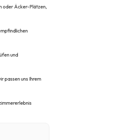
en oder Äcker-Plätzen,
 empfindlichen
rüfen und
wir passen uns Ihrem
ezimmererlebnis