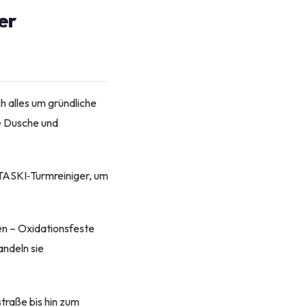
er
 alles um gründliche
e Dusche und
TASKI‑Turmreiniger, um
n – Oxidationsfeste
ndeln sie
traße bis hin zum