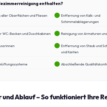
adezimmerreinigung enthalten?
aller Oberflächen und Fliesen
Entfernung von Kalk- und
Schimmelablagerungen
er WC-Becken und Duschkabinen
Reinigung von Armaturen un
ussrinnen
Entfernung von Staub und Sc
und Kanten
Belüftungssysteme
Abschließende Qualitätskont
 und Ablauf – So funktioniert Ihre R