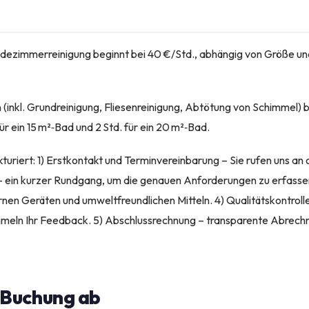
adezimmerreinigung beginnt bei 40 €/Std., abhängig von Größe u
(inkl. Grundreinigung, Fliesenreinigung, Abtötung von Schimmel) b
für ein 15 m²‑Bad und 2 Std. für ein 20 m²‑Bad.
ukturiert: 1) Erstkontakt und Terminvereinbarung – Sie rufen uns an 
 ein kurzer Rundgang, um die genauen Anforderungen zu erfassen
rnen Geräten und umweltfreundlichen Mitteln. 4) Qualitätskontrolle
mmeln Ihr Feedback. 5) Abschlussrechnung – transparente Abrech
e Buchung ab