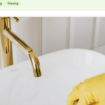
ng
Giesing