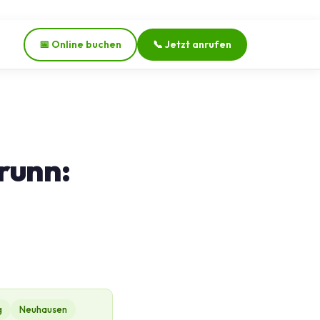
📅 Online buchen
📞 Jetzt anrufen
runn:
g
Neuhausen