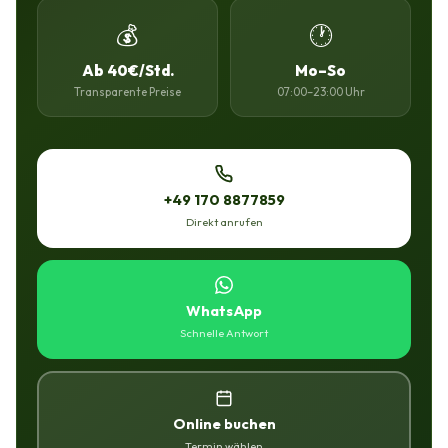
💰
🕐
Ab 40€/Std.
Mo–So
Transparente Preise
07:00–23:00 Uhr
+49 170 8877859
Direkt anrufen
WhatsApp
Schnelle Antwort
Online buchen
Termin wählen