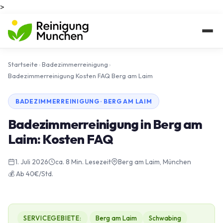
>
Startseite
›
Badezimmerreinigung
›
Badezimmerreinigung Kosten FAQ Berg am Laim
BADEZIMMERREINIGUNG · BERG AM LAIM
Badezimmerreinigung in Berg am
Laim: Kosten FAQ
1. Juli 2026
ca. 8 Min. Lesezeit
Berg am Laim, München
💰 Ab 40€/Std.
SERVICEGEBIETE:
Berg am Laim
Schwabing