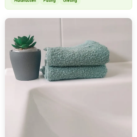
Haidhausen
Pasing
Giesing