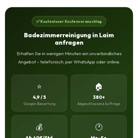
✅ Kostenloser Kostenvoranschlag
Badezimmerreinigung in Laim
anfragen
Erhalten Sie in wenigen Minuten ein unverbindliches
Angebot – telefonisch, per WhatsApp oder online.
⭐
🏠
4,9 / 5
380+
Google-Bewertung
Abgeschlossene Aufträge
💰
🕐
Ab 40€/Std.
Mo–So