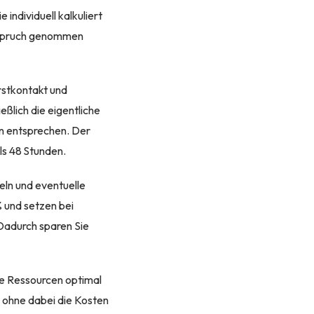
individuell kalkuliert
 Anspruch genommen
Erstkontakt und
ßlich die eigentliche
en entsprechen. Der
ls 48 Stunden.
ln und eventuelle
 und setzen bei
 Dadurch sparen Sie
hre Ressourcen optimal
, ohne dabei die Kosten