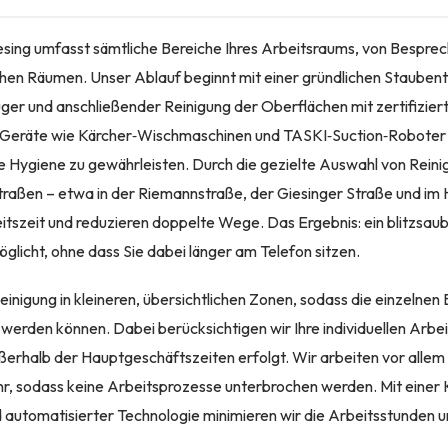
iesing umfasst sämtliche Bereiche Ihres Arbeitsraums, von Bespr
ischen Räumen. Unser Ablauf beginnt mit einer gründlichen Staubent
er und anschließender Reinigung der Oberflächen mit zertifiziert
Geräte wie Kärcher‑Wischmaschinen und TASKI‑Suction‑Roboter e
te Hygiene zu gewährleisten. Durch die gezielte Auswahl von Reini
raßen – etwa in der Riemannstraße, der Giesinger Straße und im
eitszeit und reduzieren doppelte Wege. Das Ergebnis: ein blitzsau
glicht, ohne dass Sie dabei länger am Telefon sitzen.
inigung in kleineren, übersichtlichen Zonen, sodass die einzelnen 
werden können. Dabei berücksichtigen wir Ihre individuellen Arbei
ßerhalb der Hauptgeschäftszeiten erfolgt. Wir arbeiten vor allem 
r, sodass keine Arbeitsprozesse unterbrochen werden. Mit einer
d automatisierter Technologie minimieren wir die Arbeitsstunden 