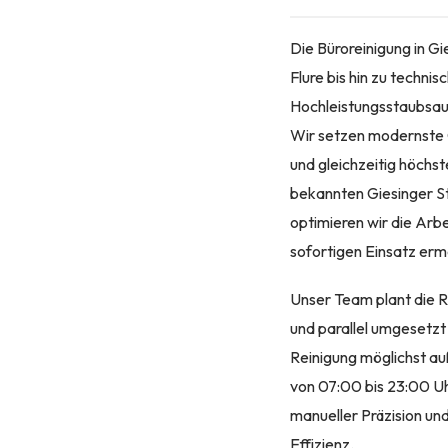
Die Büroreinigung in G
Flure bis hin zu techn
Hochleistungsstaubsaug
Wir setzen modernste 
und gleichzeitig höchs
bekannten Giesinger St
optimieren wir die Arb
sofortigen Einsatz ermö
Unser Team plant die Re
und parallel umgesetzt 
Reinigung möglichst au
von 07:00 bis 23:00 Uh
manueller Präzision un
Effizienz.