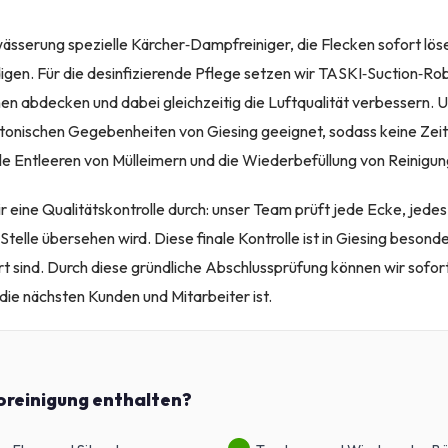
wässerung spezielle Kärcher‑Dampfreiniger, die Flecken sofort lös
gen. Für die desinfizierende Pflege setzen wir TASKI‑Suction‑Robo
hen abdecken und dabei gleichzeitig die Luftqualität verbessern. 
ektonischen Gegebenheiten von Giesing geeignet, sodass keine Zeit
le Entleeren von Mülleimern und die Wiederbefüllung von Reinigun
r eine Qualitätskontrolle durch: unser Team prüft jede Ecke, jedes
 Stelle übersehen wird. Diese finale Kontrolle ist in Giesing besonde
rt sind. Durch diese gründliche Abschlussprüfung können wir sofort
 die nächsten Kunden und Mitarbeiter ist.
roreinigung enthalten?