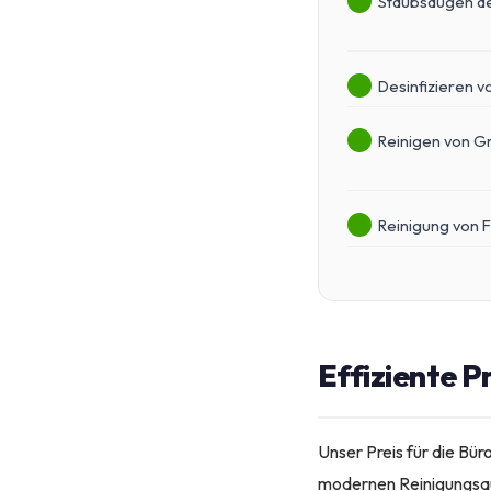
Staubsaugen de
Desinfizieren v
Reinigen von G
Reinigung von 
Effiziente P
Unser Preis für die Bür
modernen Reinigungsaus