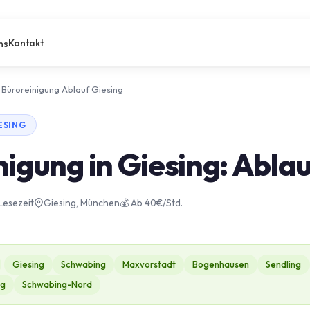
Kontakt
ns
Büroreinigung Ablauf Giesing
ESING
igung in Giesing: Abla
 Lesezeit
Giesing, München
💰 Ab 40€/Std.
Giesing
Schwabing
Maxvorstadt
Bogenhausen
Sendling
ng
Schwabing-Nord