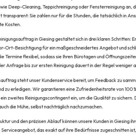
wie Deep-Cleaning, Teppichreinigung oder Fensterreinigung an, die 
t transparent: Sie zahlen nur für die Stunden, die tatsächlich in
te Kosten.
inigungsauftrag in Giesing gestaltet sich in drei klaren Schritten: 
r-Ort-Besichtigung für ein maßgeschneidertes Angebot und schlie
die Termine flexibel, sodass sie Ihren Bürotagen und Öffnungszeit
r Anfrage bis zur ersten Reinigung dauert in der Regel weniger a
auftrag steht unser Kundenservice bereit, um Feedback zu samme
zu erledigen. Wir garantieren eine Zufriedenheitsrate von 100 %
ein zweites Reinigungscontingent ein, um die Qualität zu sichern.
n auch die Mühe, selbst nachträglich nachzumachen.
truktur und den präzisen Ablauf können unsere Kunden in Giesing i
n Serviceangebot, das exakt auf ihre Bedürfnisse zugeschnitten ist