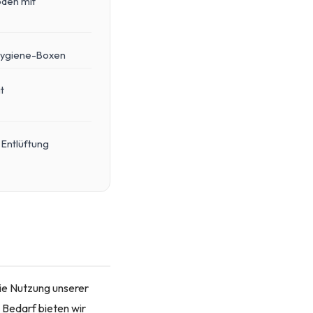
öden mit
Hygiene-Boxen
t
 Entlüftung
die Nutzung unserer
 Bedarf bieten wir