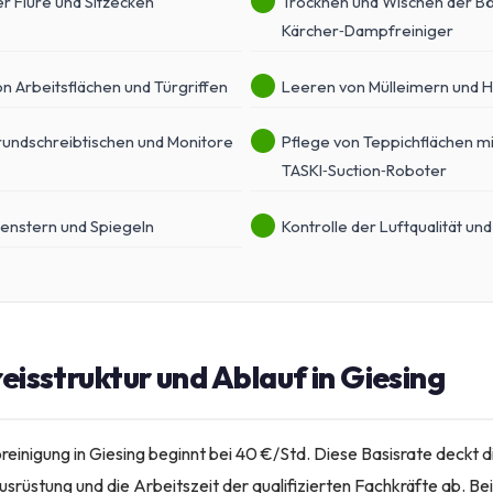
r Flure und Sitzecken
Trocknen und Wischen der B
Kärcher‑Dampfreiniger
on Arbeitsflächen und Türgriffen
Leeren von Mülleimern und 
rundschreibtischen und Monitore
Pflege von Teppichflächen mi
TASKI‑Suction‑Roboter
Fenstern und Spiegeln
Kontrolle der Luftqualität und
reisstruktur und Ablauf in Giesing
oreinigung in Giesing beginnt bei 40 €/Std. Diese Basisrate deckt 
rüstung und die Arbeitszeit der qualifizierten Fachkräfte ab. Bei