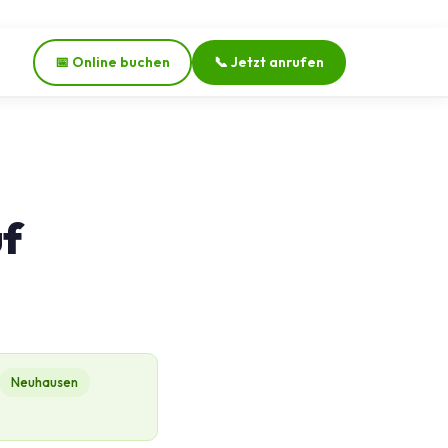
📅 Online buchen
📞 Jetzt anrufen
uf
Neuhausen