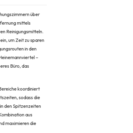
echungszimmern über
fernung mittels
en Reinigungsmitteln.
in, um Zeit zu sparen
gungsrouten in den
 Heinemannviertel –
beres Büro, das
Bereiche koordiniert
tszeiten, sodass die
in den Spitzenzeiten
 Kombination aus
und maximieren die