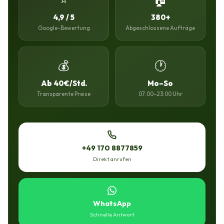
4,9 / 5
380+
Google-Bewertung
Abgeschlossene Aufträge
💰
🕐
Ab 40€/Std.
Mo–So
Transparente Preise
07:00–23:00 Uhr
+49 170 8877859
Direkt anrufen
WhatsApp
Schnelle Antwort