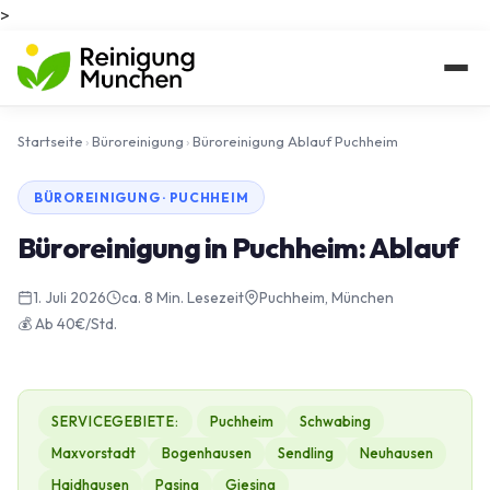
>
Startseite
›
Büroreinigung
›
Büroreinigung Ablauf Puchheim
BÜROREINIGUNG · PUCHHEIM
Büroreinigung in Puchheim: Ablauf
1. Juli 2026
ca. 8 Min. Lesezeit
Puchheim, München
💰 Ab 40€/Std.
SERVICEGEBIETE:
Puchheim
Schwabing
Maxvorstadt
Bogenhausen
Sendling
Neuhausen
Haidhausen
Pasing
Giesing