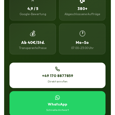
4,9 / 5
380+
Google-Bewertung
Abgeschlossene Aufträge
💰
🕐
Ab 40€/Std.
Mo–So
Transparente Preise
07:00–23:00 Uhr
+49 170 8877859
Direkt anrufen
WhatsApp
Schnelle Antwort