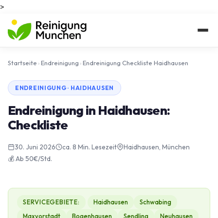
>
Startseite
›
Endreinigung
›
Endreinigung Checkliste Haidhausen
ENDREINIGUNG · HAIDHAUSEN
Endreinigung in Haidhausen:
Checkliste
30. Juni 2026
ca. 8 Min. Lesezeit
Haidhausen, München
💰 Ab 50€/Std.
SERVICEGEBIETE:
Haidhausen
Schwabing
Maxvorstadt
Bogenhausen
Sendling
Neuhausen