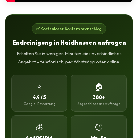
✅ Kostenloser Kostenvoranschlag
Endreinigung in Haidhausen anfragen
Erhalten Sie in wenigen Minuten ein unverbindliches
Angebot – telefonisch, per WhatsApp oder online.
⭐
🏠
4,9 / 5
380+
Google-Bewertung
Abgeschlossene Aufträge
💰
🕐
Ab 50€/Std.
Mo–So