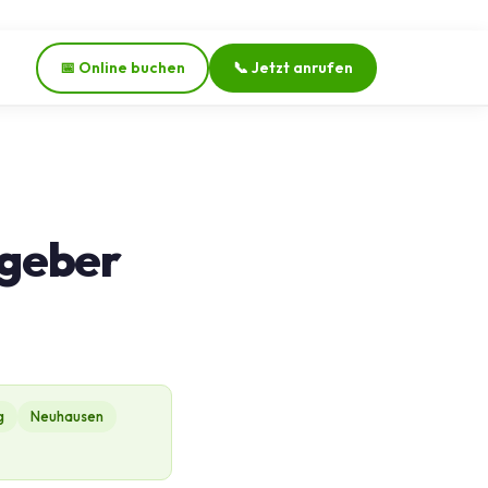
📅 Online buchen
📞 Jetzt anrufen
tgeber
g
Neuhausen