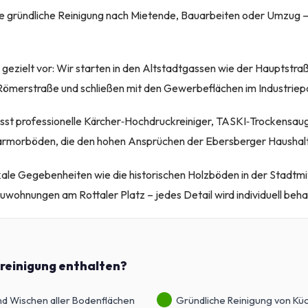
ie gründliche Reinigung nach Mietende, Bauarbeiten oder Umzug – a
gezielt vor: Wir starten in den Altstadtgassen wie der Hauptstraß
Römerstraße und schließen mit den Gewerbeflächen im Industriep
st professionelle Kärcher‑Hochdruckreiniger, TASKI‑Trockensaug
armorböden, die den hohen Ansprüchen der Ebersberger Haushal
kale Gegebenheiten wie die historischen Holzböden in der Stadtmi
wohnungen am Rottaler Platz – jedes Detail wird individuell beha
dreinigung enthalten?
d Wischen aller Bodenflächen
Gründliche Reinigung von Küch