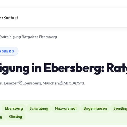
Kontakt
ns
Endreinigung Ratgeber Ebersberg
ERSBERG
igung in Ebersberg: Ra
in. Lesezeit
Ebersberg, München
💰 Ab 50€/Std.
Ebersberg
Schwabing
Maxvorstadt
Bogenhausen
Sendlin
ng
Giesing