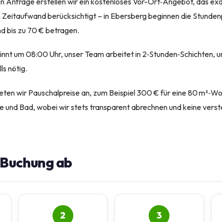
en Anfrage erstellen wir ein kostenloses Vor-Ort‑Angebot, das exa
Zeitaufwand berücksichtigt – in Ebersberg beginnen die Stundenp
d bis zu 70 € betragen.
nnt um 08:00 Uhr, unser Team arbeitet in 2‑Stunden‑Schichten, 
ls nötig.
eten wir Pauschalpreise an, zum Beispiel 300 € für eine 80 m²‑Wo
e und Bad, wobei wir stets transparent abrechnen und keine verst
e Buchung ab
2
3