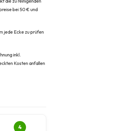
kt die zu reinigenden
reise bei 50 € und
um jede Ecke zu prüfen
hnung inkl.
eckten Kosten anfallen
4