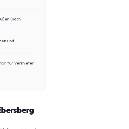
außen (nach
men und
ion für Vermieter
 Ebersberg