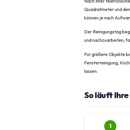
Nach Ihrer telefonisch
Quadratmeter und den 
können je nach Aufwan
Der Reinigungstag begi
und nachzuarbeiten, fal
Für größere Objekte bi
Fensterreinigung, Küch
lassen.
So läuft Ihr
1