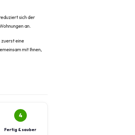
reduziert sich der
r‑Wohnungen an.
 zuerst eine
gemeinsam mit Ihnen,
4
Fertig & sauber