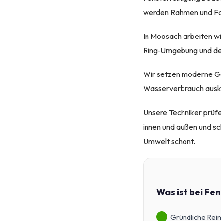
werden Rahmen und Fal
In Moosach arbeiten wi
Ring‑Umgebung und dem
Wir setzen moderne Ge
Wasserverbrauch auskom
Unsere Techniker prüfe
innen und außen und sch
Umwelt schont.
Was ist bei Fe
Gründliche Rei