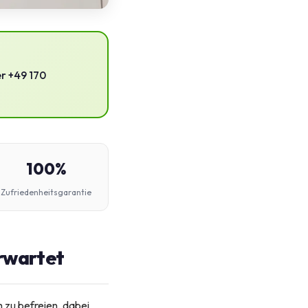
er +49 170
100%
Zufriedenheitsgarantie
erwartet
 zu befreien, dabei