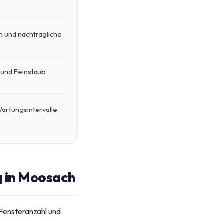
n und nachträgliche
 und Feinstaub
artungsintervalle
ng in Moosach
 Fensteranzahl und