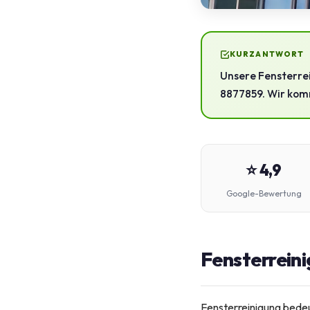
KURZANTWORT
Unsere Fensterrei
8877859. Wir komm
⭐ 4,9
Google-Bewertung
Fensterreini
Fensterreinigung bedeu