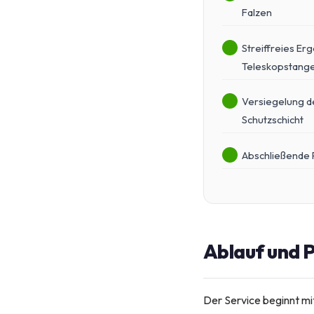
Falzen
Streiffreies E
Teleskopstang
Versiegelung d
Schutzschicht
Abschließende Po
Ablauf und P
Der Service beginnt mi