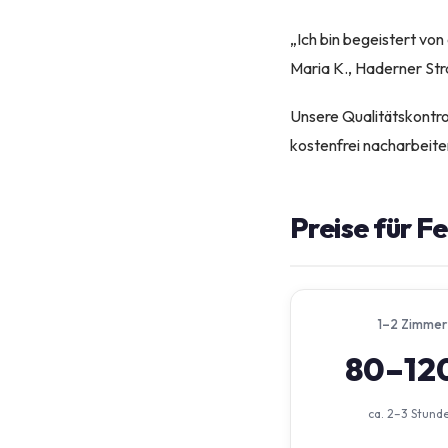
„Ich bin begeistert vo
Maria K., Haderner St
Unsere Qualitätskontro
kostenfrei nacharbeiten
Preise für F
1–2 Zimmer
80–12
ca. 2–3 Stund