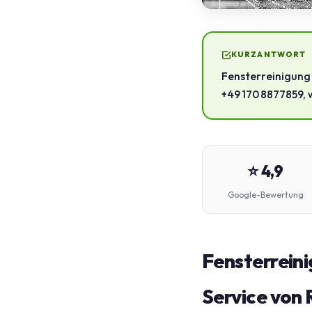
KURZANTWORT
Fensterreinigung i
+49 170 8877859, w
⭐ 4,9
Google-Bewertung
Fensterreinig
Service von