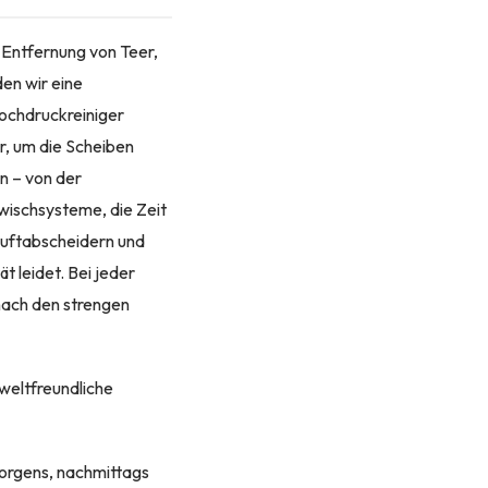
 Entfernung von Teer,
den wir eine
Hochdruckreiniger
r, um die Scheiben
n – von der
wischsysteme, die Zeit
Luftabscheidern und
 leidet. Bei jeder
 nach den strengen
mweltfreundliche
morgens, nachmittags