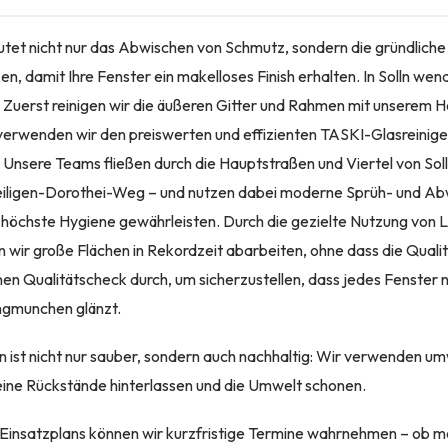
tet nicht nur das Abwischen von Schmutz, sondern die gründliche
, damit Ihre Fenster ein makelloses Finish erhalten. In Solln wen
: Zuerst reinigen wir die äußeren Gitter und Rahmen mit unserem 
verwenden wir den preiswerten und effizienten TASKI-Glasreinige
 Unsere Teams fließen durch die Hauptstraßen und Viertel von Soll
Heiligen-Dorothei-Weg – und nutzen dabei moderne Sprüh- und Ab
g höchste Hygiene gewährleisten. Durch die gezielte Nutzung von 
ir große Flächen in Rekordzeit abarbeiten, ohne dass die Qualität
inen Qualitätscheck durch, um sicherzustellen, dass jedes Fenster
ngmunchen glänzt.
ln ist nicht nur sauber, sondern auch nachhaltig: Wir verwenden u
keine Rückstände hinterlassen und die Umwelt schonen.
 Einsatzplans können wir kurzfristige Termine wahrnehmen – ob 