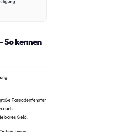
ätigung
 – So kennen
lung,
r große Fassadenfenster
en auch
ie bares Geld.
Option, einen