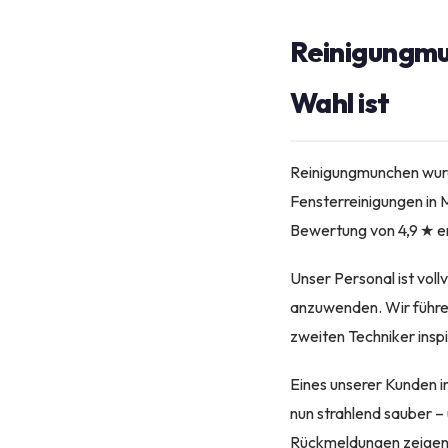
Reinigungmu
Wahl ist
Reinigungmunchen wurd
Fensterreinigungen in
Bewertung von 4,9 ★ er
Unser Personal ist vol
anzuwenden. Wir führen
zweiten Techniker inspi
Eines unserer Kunden in
nun strahlend sauber –
Rückmeldungen zeigen, d