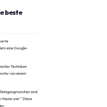
ie beste
werte
dem eine Google-
euesten Techniken
enster von einem
n Reinigungmunchen sind
zu Hause war.“ Diese
en.