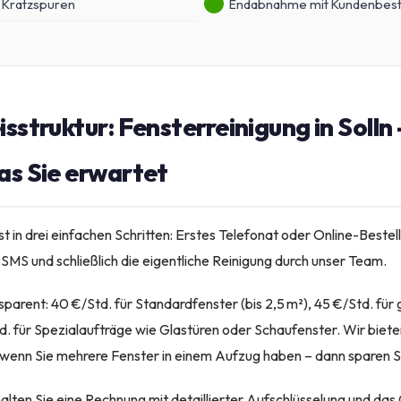
 Kratzspuren
Endabnahme mit Kundenbest
isstruktur: Fensterreinigung in Solln
as Sie erwartet
 in drei einfachen Schritten: Erstes Telefonat oder Online-Bestel
SMS und schließlich die eigentliche Reinigung durch unser Team.
nsparent: 40 €/Std. für Standardfenster (bis 2,5 m²), 45 €/Std. fü
d. für Spezialaufträge wie Glastüren oder Schaufenster. Wir biet
wenn Sie mehrere Fenster in einem Aufzug haben – dann sparen S
alten Sie eine Rechnung mit detaillierter Aufschlüsselung und das 