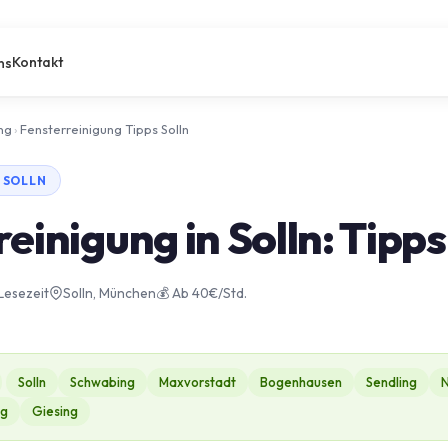
Kontakt
ns
ng
›
Fensterreinigung Tipps Solln
 SOLLN
einigung in Solln: Tipps
 Lesezeit
Solln, München
💰 Ab 40€/Std.
Solln
Schwabing
Maxvorstadt
Bogenhausen
Sendling
ng
Giesing