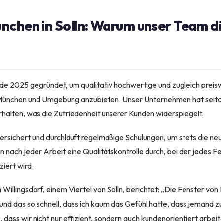
nchen in Solln: Warum unser Team d
e 2025 gegründet, um qualitativ hochwertige und zugleich preis
 München und Umgebung anzubieten. Unser Unternehmen hat seit
halten, was die Zufriedenheit unserer Kunden widerspiegelt.
lversichert und durchläuft regelmäßige Schulungen, um stets die n
 nach jeder Arbeit eine Qualitätskontrolle durch, bei der jedes F
ziert wird.
 Willingsdorf, einem Viertel von Solln, berichtet: „Die Fenster vo
 und das so schnell, dass ich kaum das Gefühl hatte, dass jemand 
ass wir nicht nur effizient, sondern auch kundenorientiert arbeit