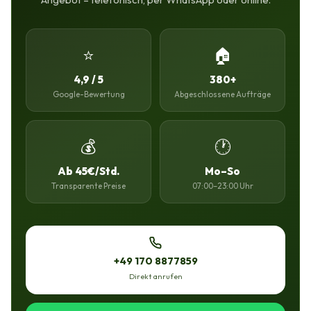
⭐
🏠
4,9 / 5
380+
Google-Bewertung
Abgeschlossene Aufträge
💰
🕐
Ab 45€/Std.
Mo–So
Transparente Preise
07:00–23:00 Uhr
+49 170 8877859
Direkt anrufen