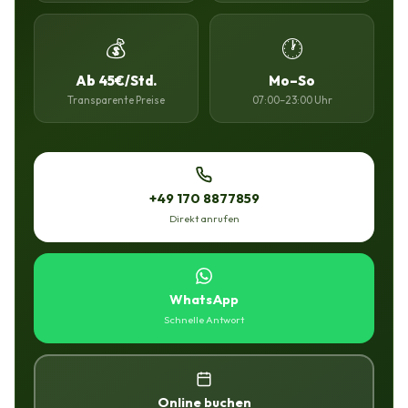
💰
🕐
Ab 45€/Std.
Mo–So
Transparente Preise
07:00–23:00 Uhr
+49 170 8877859
Direkt anrufen
WhatsApp
Schnelle Antwort
Online buchen