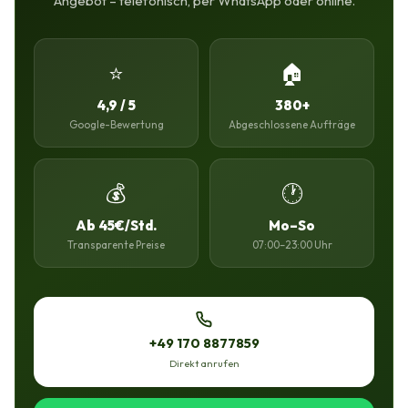
Angebot – telefonisch, per WhatsApp oder online.
⭐
🏠
4,9 / 5
380+
Google-Bewertung
Abgeschlossene Aufträge
💰
🕐
Ab 45€/Std.
Mo–So
Transparente Preise
07:00–23:00 Uhr
+49 170 8877859
Direkt anrufen