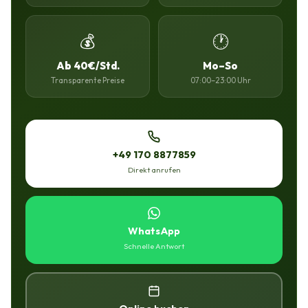
💰
🕐
Ab 40€/Std.
Mo–So
Transparente Preise
07:00–23:00 Uhr
+49 170 8877859
Direkt anrufen
WhatsApp
Schnelle Antwort