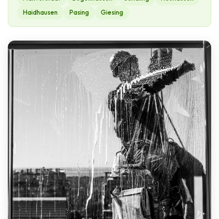
Haidhausen
Pasing
Giesing