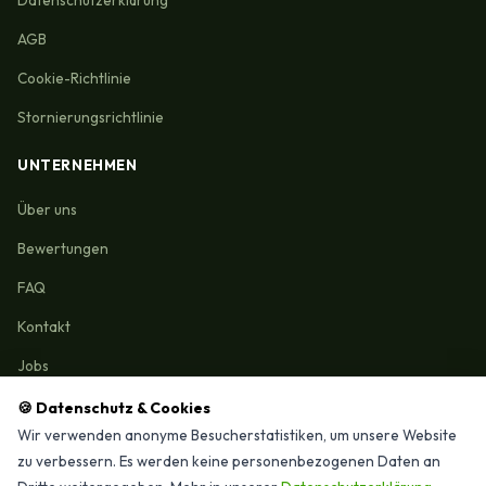
AGB
Cookie-Richtlinie
Stornierungsrichtlinie
UNTERNEHMEN
Über uns
Bewertungen
FAQ
Kontakt
Jobs
🍪 Datenschutz & Cookies
Wir verwenden anonyme Besucherstatistiken, um unsere Website
zu verbessern. Es werden keine personenbezogenen Daten an
Reinigungmunchen.de © 2026 Alle Rechte vorbehalten