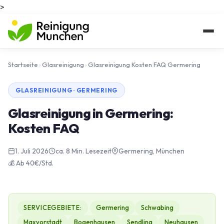
>
Startseite
›
Glasreinigung
›
Glasreinigung Kosten FAQ Germering
GLASREINIGUNG · GERMERING
Glasreinigung in Germering:
Kosten FAQ
1. Juli 2026
ca. 8 Min. Lesezeit
Germering, München
💰 Ab 40€/Std.
SERVICEGEBIETE:
Germering
Schwabing
Maxvorstadt
Bogenhausen
Sendling
Neuhausen