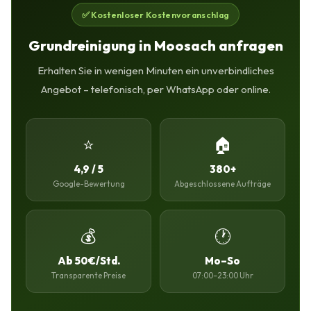
✅ Kostenloser Kostenvoranschlag
Grundreinigung in Moosach anfragen
Erhalten Sie in wenigen Minuten ein unverbindliches
Angebot – telefonisch, per WhatsApp oder online.
⭐
🏠
4,9 / 5
380+
Google-Bewertung
Abgeschlossene Aufträge
💰
🕐
Ab 50€/Std.
Mo–So
Transparente Preise
07:00–23:00 Uhr