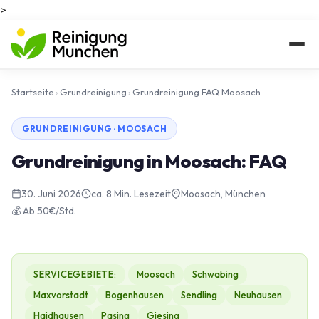
>
Startseite
›
Grundreinigung
›
Grundreinigung FAQ Moosach
GRUNDREINIGUNG · MOOSACH
Grundreinigung in Moosach: FAQ
30. Juni 2026
ca. 8 Min. Lesezeit
Moosach, München
💰 Ab 50€/Std.
SERVICEGEBIETE:
Moosach
Schwabing
Maxvorstadt
Bogenhausen
Sendling
Neuhausen
Haidhausen
Pasing
Giesing