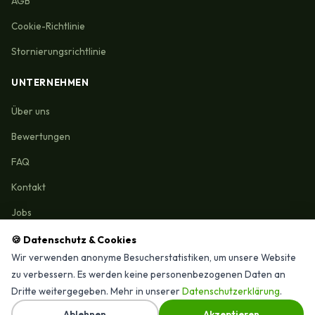
AGB
Cookie-Richtlinie
Stornierungsrichtlinie
UNTERNEHMEN
Über uns
Bewertungen
FAQ
Kontakt
Jobs
🍪 Datenschutz & Cookies
Wir verwenden anonyme Besucherstatistiken, um unsere Website
zu verbessern. Es werden keine personenbezogenen Daten an
Reinigungmunchen.de © 2026 Alle Rechte vorbehalten
Dritte weitergegeben. Mehr in unserer
Datenschutzerklärung
.
⭐ 4,9/15 Google-Bewertungen · Seit 2025 in München
Ablehnen
Akzeptieren