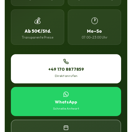
💰
🕐
Ab 50€/Std.
Mo–So
Transparente Preise
07:00–23:00 Uhr
+49 170 8877859
Direkt anrufen
WhatsApp
Schnelle Antwort