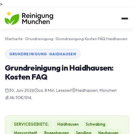
>
Startseite
›
Grundreinigung
›
Grundreinigung Kosten FAQ Haidhausen
GRUNDREINIGUNG · HAIDHAUSEN
Grundreinigung in Haidhausen:
Kosten FAQ
30. Juni 2026
ca. 8 Min. Lesezeit
Haidhausen, München
💰 Ab 50€/Std.
SERVICEGEBIETE:
Haidhausen
Schwabing
Maxvorstadt
Bogenhausen
Sendling
Neuhausen