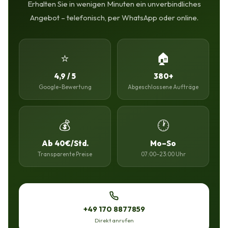
Erhalten Sie in wenigen Minuten ein unverbindliches
Angebot – telefonisch, per WhatsApp oder online.
⭐
🏠
4,9 / 5
380+
Google-Bewertung
Abgeschlossene Aufträge
💰
🕐
Ab 40€/Std.
Mo–So
Transparente Preise
07:00–23:00 Uhr
+49 170 8877859
Direkt anrufen