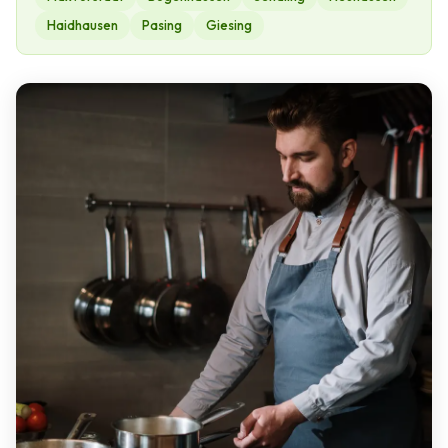
Haidhausen
Pasing
Giesing