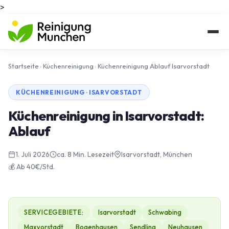
>
Startseite
›
Küchenreinigung
›
Küchenreinigung Ablauf Isarvorstadt
KÜCHENREINIGUNG · ISARVORSTADT
Küchenreinigung in Isarvorstadt:
Ablauf
1. Juli 2026
ca. 8 Min. Lesezeit
Isarvorstadt, München
💰 Ab 40€/Std.
SERVICEGEBIETE:
Isarvorstadt
Schwabing
Maxvorstadt
Bogenhausen
Sendling
Neuhausen