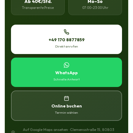
Ab 40€/Std.
Mo–So
Transparente Preise
07:00–23:00 Uhr
+49 170 8877859
Direkt anrufen
WhatsApp
Schnelle Antwort
Online buchen
Termin wählen
Auf Google Maps ansehen · Clemensstraße 15, 80803