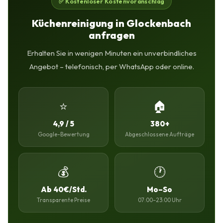
✅ Kostenloser Kostenvoranschlag
Küchenreinigung in Glockenbach
anfragen
Erhalten Sie in wenigen Minuten ein unverbindliches
Angebot – telefonisch, per WhatsApp oder online.
⭐
🏠
4,9 / 5
380+
Google-Bewertung
Abgeschlossene Aufträge
💰
🕐
Ab 40€/Std.
Mo–So
Transparente Preise
07:00–23:00 Uhr