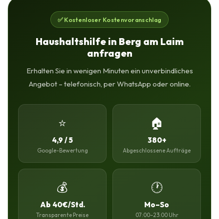
✅ Kostenloser Kostenvoranschlag
Haushaltshilfe in Berg am Laim
anfragen
Erhalten Sie in wenigen Minuten ein unverbindliches
Angebot – telefonisch, per WhatsApp oder online.
⭐
🏠
4,9 / 5
380+
Google-Bewertung
Abgeschlossene Aufträge
💰
🕐
Ab 40€/Std.
Mo–So
Transparente Preise
07:00–23:00 Uhr