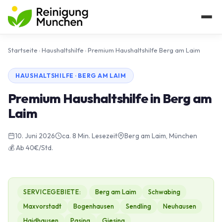
Startseite
›
Haushaltshilfe
›
Premium Haushaltshilfe Berg am Laim
HAUSHALTSHILFE · BERG AM LAIM
Premium Haushaltshilfe in Berg am
Laim
10. Juni 2026
ca. 8 Min. Lesezeit
Berg am Laim, München
💰 Ab 40€/Std.
SERVICEGEBIETE:
Berg am Laim
Schwabing
Maxvorstadt
Bogenhausen
Sendling
Neuhausen
Haidhausen
Pasing
Giesing