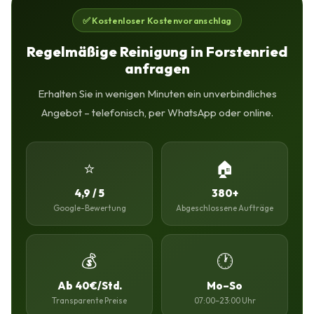
✅ Kostenloser Kostenvoranschlag
Regelmäßige Reinigung in Forstenried
anfragen
Erhalten Sie in wenigen Minuten ein unverbindliches
Angebot – telefonisch, per WhatsApp oder online.
⭐
🏠
4,9 / 5
380+
Google-Bewertung
Abgeschlossene Aufträge
💰
🕐
Ab 40€/Std.
Mo–So
Transparente Preise
07:00–23:00 Uhr