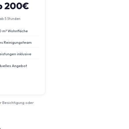
b 200€
ab 5 Stunden
0 m² Wohnfläche
s Reinigungsteam
eistungen inklusive
iduelles Angebot
er Besichtigung oder