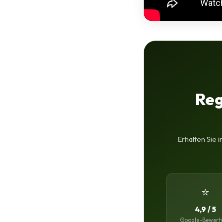
Reg
Erhalten Sie 
⭐
4,9 / 5
Google-Bewert