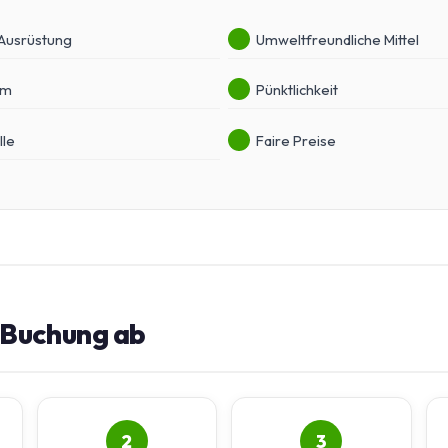
 Ausrüstung
Umweltfreundliche Mittel
am
Pünktlichkeit
lle
Faire Preise
e Buchung ab
2
3