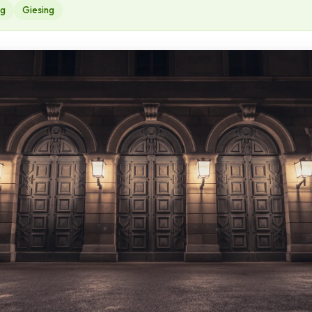
ng
Giesing