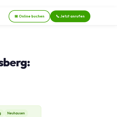
📅 Online buchen
📞 Jetzt anrufen
sberg:
g
Neuhausen