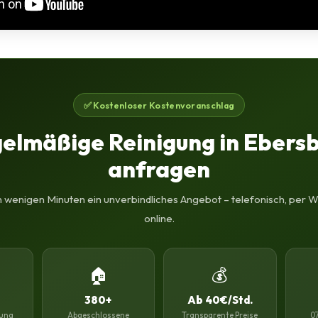
✅ Kostenloser Kostenvoranschlag
elmäßige Reinigung in Ebers
anfragen
in wenigen Minuten ein unverbindliches Angebot – telefonisch, per
online.
🏠
💰
380+
Ab 40€/Std.
ung
Abgeschlossene
Transparente Preise
0