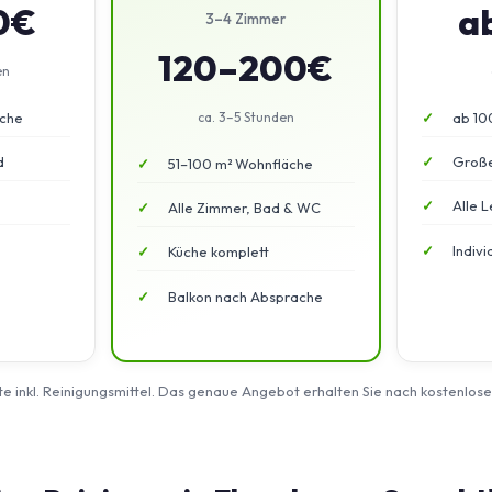
0€
a
3–4 Zimmer
120–200€
en
äche
ca. 3–5 Stunden
ab 10
d
Große
51–100 m² Wohnfläche
Alle L
Alle Zimmer, Bad & WC
Indiv
Küche komplett
Balkon nach Absprache
rte inkl. Reinigungsmittel. Das genaue Angebot erhalten Sie nach kostenlos