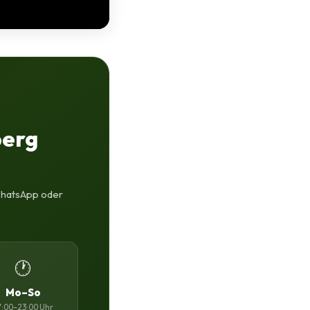
berg
 WhatsApp oder
🕐
Mo–So
7:00–23:00 Uhr