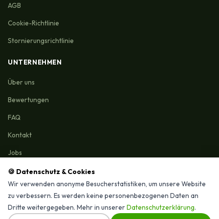
AGB
Cookie-Richtlinie
Stornierungsrichtlinie
UNTERNEHMEN
Über uns
Bewertungen
FAQ
Kontakt
Jobs
🍪 Datenschutz & Cookies
Wir verwenden anonyme Besucherstatistiken, um unsere Website
zu verbessern. Es werden keine personenbezogenen Daten an
Reinigungmunchen.de © 2026 Alle Rechte vorbehalten
Dritte weitergegeben. Mehr in unserer
Datenschutzerklärung
.
⭐ 4,9/15 Google-Bewertungen · Seit 2025 in München