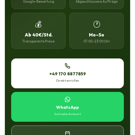
Google-Bewertung
Abgeschlossene Aufträge
💰
🕐
Ab 40€/Std.
Mo–So
Transparente Preise
07:00–23:00 Uhr
+49 170 8877859
Direkt anrufen
WhatsApp
Schnelle Antwort