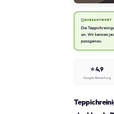
KURZANTWORT
Die Teppichreinig
an. Wir kennen je
passgenau.
⭐ 4,9
Google-Bewertung
Teppichreini