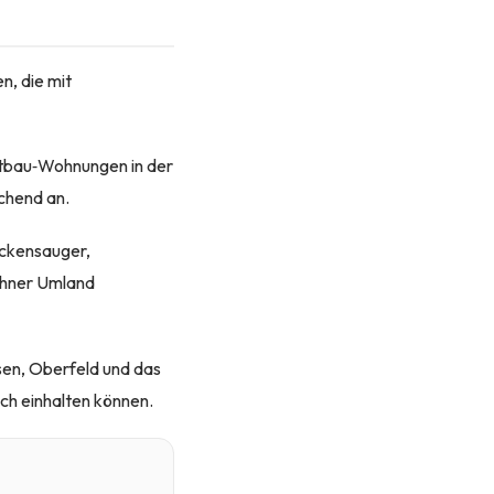
n, die mit
Altbau‑Wohnungen in der
chend an.
cken­sauger,
nchner Umland
sen, Oberfeld und das
ch einhalten können.