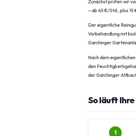
Zunächst prüfen wir v
– ab 45 €/Std., plus 1
Der eigentliche Reinig
Vorbehandlung mit biolo
Garchinger Gartenanla
Nach dem eigentlichen
den Feuchtigkeitsgehal
der Garchinger Altbau
So läuft Ihr
1