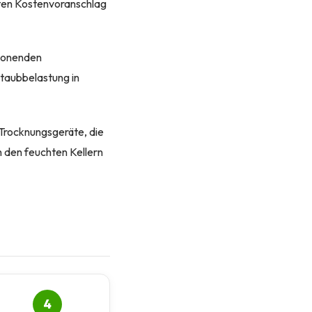
ten Kostenvoranschlag
chonenden
Staubbelastung in
rocknungsgeräte, die
n den feuchten Kellern
4