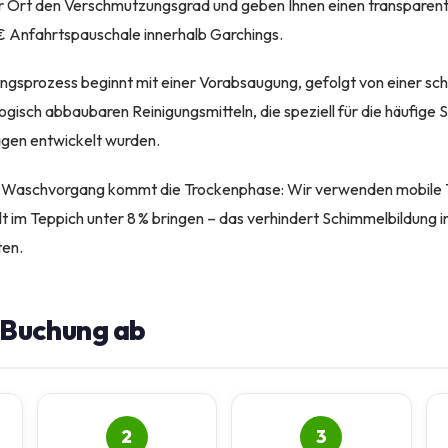
or Ort den Verschmutzungsgrad und geben Ihnen einen transparen
5 € Anfahrtspauschale innerhalb Garchings.
ungsprozess beginnt mit einer Vorabsaugung, gefolgt von einer s
gisch abbaubaren Reinigungsmitteln, die speziell für die häufige 
gen entwickelt wurden.
 Waschvorgang kommt die Trockenphase: Wir verwenden mobile T
t im Teppich unter 8 % bringen – das verhindert Schimmelbildung i
ten.
e Buchung ab
2
3