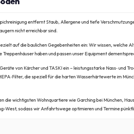
Böden
ppichreinigung entfernt Staub, Allergene und tiefe Verschmutzunge
gern nicht erreichbar sind.
gezielt auf die baulichen Gegebenheiten ein: Wir wissen, welche 
e Treppenhäuser haben und passen unser Equipment dementspre
eräte von Kärcher und TASKI ein – leistungsstarke Nass‑ und Tro
EPA‑Filter, die speziell für die harten Wasserhärtewerte im Mü
en die wichtigsten Wohnquartiere wie Garching bei München, Hau
ng-West, sodass wir Anfahrtswege optimieren und Termine pünktli