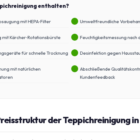
ppichreinigung enthalten?
bsaugung mit HEPA‑Filter
Umweltfreundliche Vorbehan
g mit Kärcher‑Rotationsbürste
Feuchtigkeitsmessung nach d
ngsgeräte für schnelle Trocknung
Desinfektion gegen Haussta
ung mit natürlichen
Abschließende Qualitätskontr
atoren
Kundenfeedback
reisstruktur der Teppichreinigung i