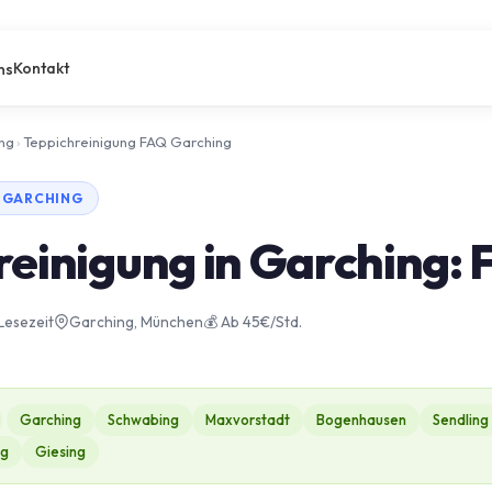
Kontakt
ns
ung
›
Teppichreinigung FAQ Garching
· GARCHING
reinigung in Garching:
 Lesezeit
Garching, München
💰 Ab 45€/Std.
Garching
Schwabing
Maxvorstadt
Bogenhausen
Sendling
ng
Giesing