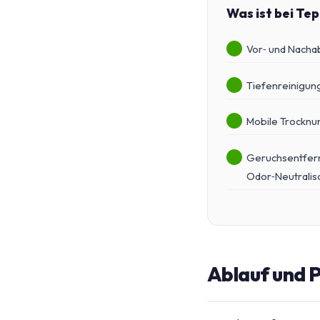
Was ist bei Te
Vor‑ und Nacha
Tiefenreinigun
Mobile Trocknu
Geruchsentfern
Odor‑Neutralis
Ablauf und P