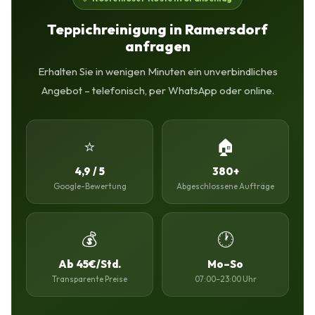
Teppichreinigung in Ramersdorf
anfragen
Erhalten Sie in wenigen Minuten ein unverbindliches
Angebot – telefonisch, per WhatsApp oder online.
⭐
🏠
4,9 / 5
380+
Google-Bewertung
Abgeschlossene Aufträge
💰
🕐
Ab 45€/Std.
Mo–So
Transparente Preise
07:00–23:00 Uhr