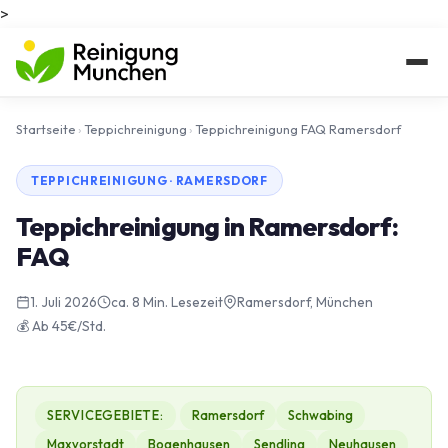
>
Startseite
›
Teppichreinigung
›
Teppichreinigung FAQ Ramersdorf
TEPPICHREINIGUNG · RAMERSDORF
Teppichreinigung in Ramersdorf:
FAQ
1. Juli 2026
ca. 8 Min. Lesezeit
Ramersdorf, München
💰 Ab 45€/Std.
SERVICEGEBIETE:
Ramersdorf
Schwabing
Maxvorstadt
Bogenhausen
Sendling
Neuhausen