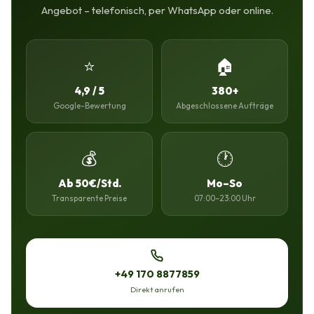
Angebot – telefonisch, per WhatsApp oder online.
⭐
🏠
4,9 / 5
380+
Google-Bewertung
Abgeschlossene Aufträge
💰
🕐
Ab 50€/Std.
Mo–So
Transparente Preise
07:00–23:00 Uhr
+49 170 8877859
Direkt anrufen