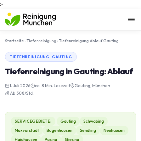
>
Startseite
›
Tiefenreinigung
›
Tiefenreinigung Ablauf Gauting
TIEFENREINIGUNG · GAUTING
Tiefenreinigung in Gauting: Ablauf
1. Juli 2026
ca. 8 Min. Lesezeit
Gauting, München
💰 Ab 50€/Std.
SERVICEGEBIETE:
Gauting
Schwabing
Maxvorstadt
Bogenhausen
Sendling
Neuhausen
Haidhausen
Pasing
Giesing