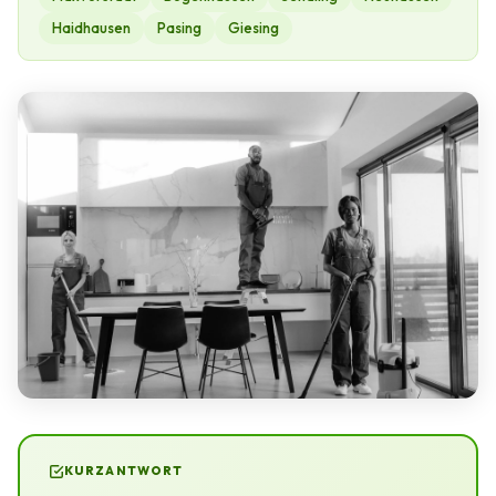
Haidhausen
Pasing
Giesing
KURZANTWORT