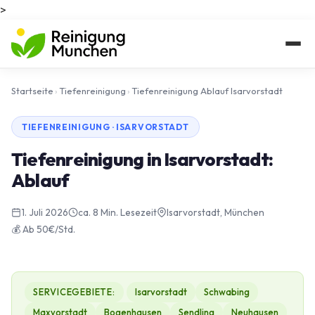
>
Startseite
›
Tiefenreinigung
›
Tiefenreinigung Ablauf Isarvorstadt
TIEFENREINIGUNG · ISARVORSTADT
Tiefenreinigung in Isarvorstadt:
Ablauf
1. Juli 2026
ca. 8 Min. Lesezeit
Isarvorstadt, München
💰 Ab 50€/Std.
SERVICEGEBIETE:
Isarvorstadt
Schwabing
Maxvorstadt
Bogenhausen
Sendling
Neuhausen