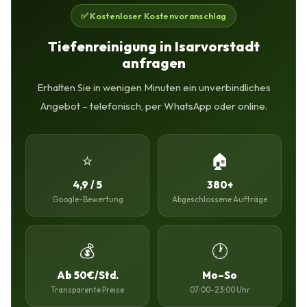
✅ Kostenloser Kostenvoranschlag
Tiefenreinigung in Isarvorstadt
anfragen
Erhalten Sie in wenigen Minuten ein unverbindliches
Angebot – telefonisch, per WhatsApp oder online.
⭐
🏠
4,9 / 5
380+
Google-Bewertung
Abgeschlossene Aufträge
💰
🕐
Ab 50€/Std.
Mo–So
Transparente Preise
07:00–23:00 Uhr