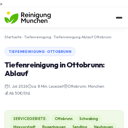
>
Startseite
›
Tiefenreinigung
›
Tiefenreinigung Ablauf Ottobrunn
TIEFENREINIGUNG · OTTOBRUNN
Tiefenreinigung in Ottobrunn:
Ablauf
1. Juli 2026
ca. 8 Min. Lesezeit
Ottobrunn, München
💰 Ab 50€/Std.
SERVICEGEBIETE:
Ottobrunn
Schwabing
Maxvorstadt
Bogenhausen
Sendling
Neuhausen