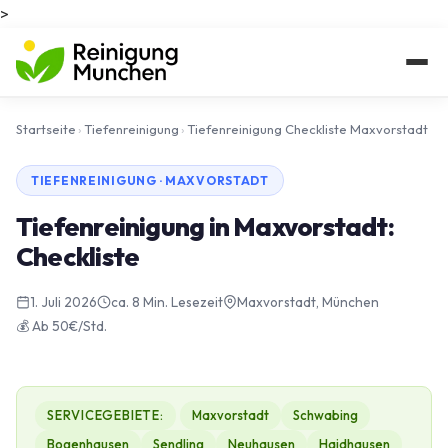
>
Startseite
›
Tiefenreinigung
›
Tiefenreinigung Checkliste Maxvorstadt
TIEFENREINIGUNG · MAXVORSTADT
Tiefenreinigung in Maxvorstadt:
Checkliste
1. Juli 2026
ca. 8 Min. Lesezeit
Maxvorstadt, München
💰 Ab 50€/Std.
SERVICEGEBIETE:
Maxvorstadt
Schwabing
Bogenhausen
Sendling
Neuhausen
Haidhausen