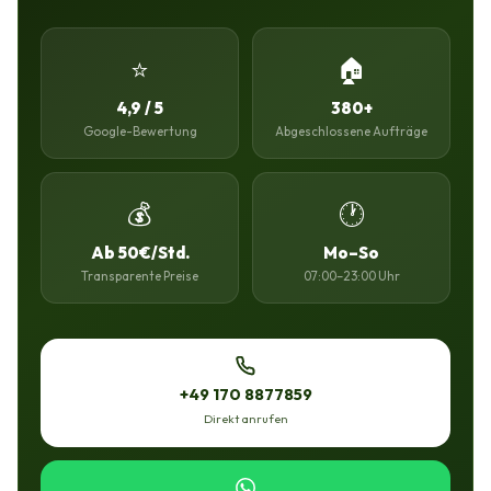
⭐
🏠
4,9 / 5
380+
Google-Bewertung
Abgeschlossene Aufträge
💰
🕐
Ab 50€/Std.
Mo–So
Transparente Preise
07:00–23:00 Uhr
+49 170 8877859
Direkt anrufen