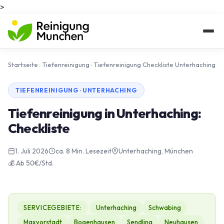
>
Startseite
›
Tiefenreinigung
›
Tiefenreinigung Checkliste Unterhaching
TIEFENREINIGUNG · UNTERHACHING
Tiefenreinigung in Unterhaching:
Checkliste
1. Juli 2026
ca. 8 Min. Lesezeit
Unterhaching, München
💰 Ab 50€/Std.
SERVICEGEBIETE:
Unterhaching
Schwabing
Maxvorstadt
Bogenhausen
Sendling
Neuhausen