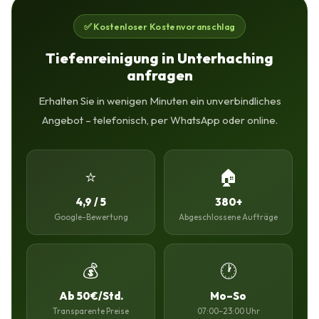
✅ Kostenloser Kostenvoranschlag
Tiefenreinigung in Unterhaching
anfragen
Erhalten Sie in wenigen Minuten ein unverbindliches
Angebot – telefonisch, per WhatsApp oder online.
⭐
🏠
4,9 / 5
380+
Google-Bewertung
Abgeschlossene Aufträge
💰
🕐
Ab 50€/Std.
Mo–So
Transparente Preise
07:00–23:00 Uhr