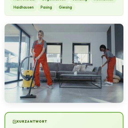
Haidhausen
Pasing
Giesing
KURZANTWORT