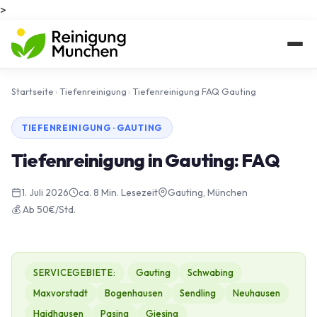
>
Startseite
›
Tiefenreinigung
›
Tiefenreinigung FAQ Gauting
TIEFENREINIGUNG · GAUTING
Tiefenreinigung in Gauting: FAQ
1. Juli 2026
ca. 8 Min. Lesezeit
Gauting, München
💰 Ab 50€/Std.
SERVICEGEBIETE:
Gauting
Schwabing
Maxvorstadt
Bogenhausen
Sendling
Neuhausen
Haidhausen
Pasing
Giesing