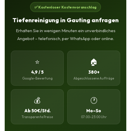
✅ Kostenloser Kostenvoranschlag
Tiefenreinigung in Gauting anfragen
Erhalten Sie in wenigen Minuten ein unverbindliches
Angebot – telefonisch, per WhatsApp oder online.
⭐
🏠
4,9 / 5
380+
Google-Bewertung
Abgeschlossene Aufträge
💰
🕐
Ab 50€/Std.
Mo–So
Transparente Preise
07:00–23:00 Uhr