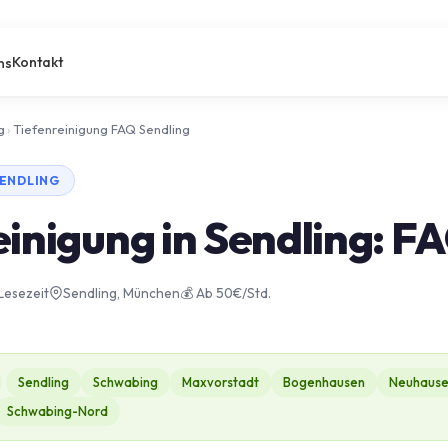
Kontakt
ns
g
›
Tiefenreinigung FAQ Sendling
SENDLING
einigung in Sendling: F
 Lesezeit
Sendling, München
💰 Ab 50€/Std.
Sendling
Schwabing
Maxvorstadt
Bogenhausen
Neuhaus
Schwabing-Nord