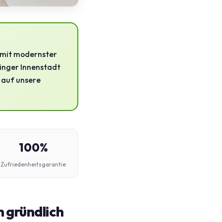
g mit modernster
linger Innenstadt
e auf unsere
100%
Zufriedenheitsgarantie
n gründlich