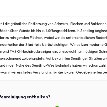
et die gründliche Entfernung von Schmutz, Flecken und Bakterien 
öden über Wände bis hin zu Lüftungsschlitzen. In Sendling beginne
der zu reinigenden Flächen, wobei wir die unterschiedlichen Bode
nderheiten der Stadtteile berücksichtigen. Wir setzen moderne 
 und TASKI‑Hochdruckreiniger ein, um sowohl hartnäckigen Schm
en schonend zu behandeln. Auf bekannten Sendlinger Straßen wie
und in der Nähe des Sendling-Westbahnhofs haben wir schon zahlr
womit wir ein tiefes Verständnis für die lokalen Gegebenheiten be
efenreinigung enthalten?