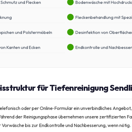
 Schmutz und Flecken
Bodenwäsche mit Hochdruck
cknung
Fleckenbehandlung mit Spezi
ppichen und Polstermöbeln
Desinfektion von Oberfläche
on Kanten und Ecken
Endkontrolle und Nachbesse
isstruktur für Tiefenreinigung Sendl
elefonisch oder per Online‑Formular ein unverbindliches Angebot, 
ährend der Reinigungsphase übernehmen unsere zertifizierten Fa
 Vorwäsche bis zur Endkontrolle und Nachbesserung, wenn nötig. D