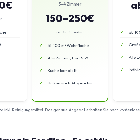
50€
a
3–4 Zimmer
150–250€
en
äche
ca. 3–5 Stunden
ab 10
d
Große
51–100 m² Wohnfläche
Alle L
Alle Zimmer, Bad & WC
Indiv
Küche komplett
Balkon nach Absprache
rte inkl. Reinigungsmittel. Das genaue Angebot erhalten Sie nach kostenlos