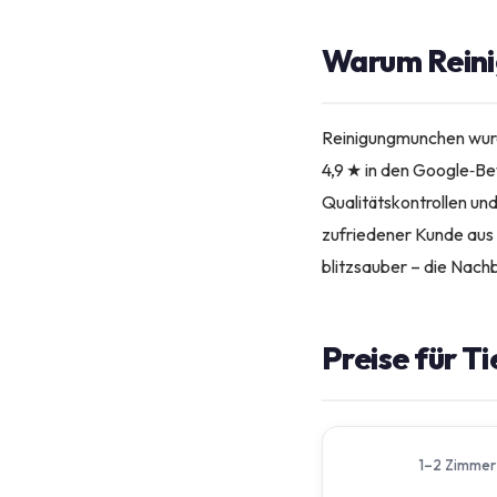
Warum Reinig
Reinigungmunchen wurd
4,9 ★ in den Google‑Be
Qualitätskontrollen un
zufriedener Kunde aus
blitzsauber – die Nach
Preise für T
1–2 Zimmer