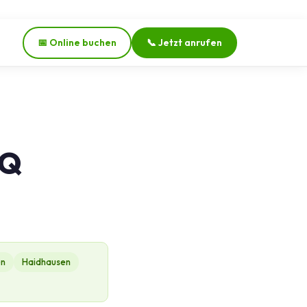
📅 Online buchen
📞 Jetzt anrufen
AQ
en
Haidhausen