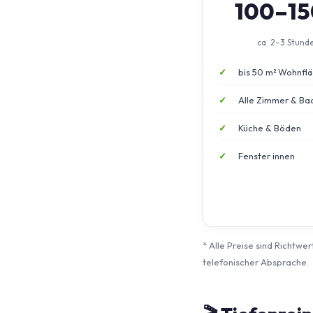
100–1
ca. 2–3 Stund
bis 50 m² Wohnfl
Alle Zimmer & Ba
Küche & Böden
Fenster innen
* Alle Preise sind Richtwe
telefonischer Absprache.