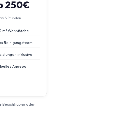
b 250€
ab 5 Stunden
0 m² Wohnfläche
s Reinigungsteam
eistungen inklusive
iduelles Angebot
er Besichtigung oder