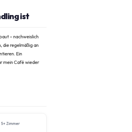
ling ist
aut – nachweislich
, die regelmäßig an
tieren. Ein
r mein Café wieder
5+ Zimmer