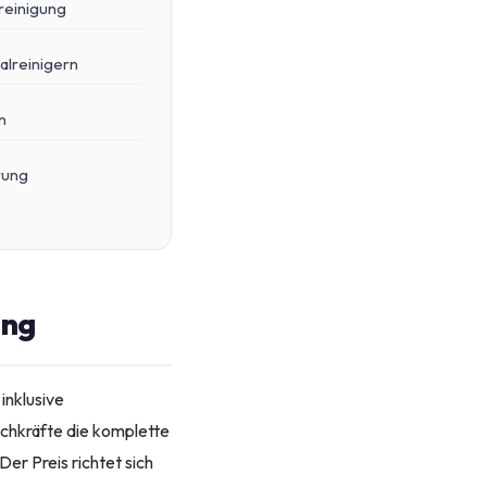
reinigung
alreinigern
n
rung
ing
inklusive
chkräfte die komplette
er Preis richtet sich