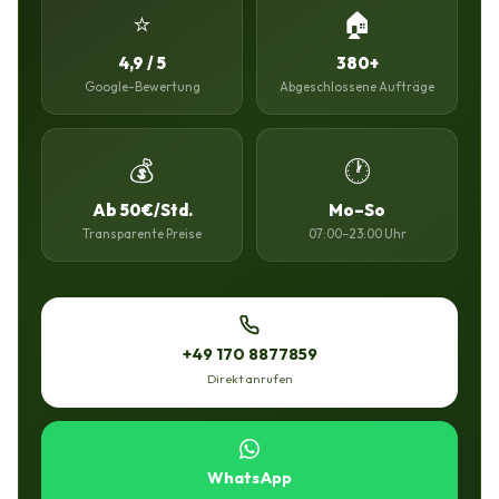
⭐
🏠
4,9 / 5
380+
Google-Bewertung
Abgeschlossene Aufträge
💰
🕐
Ab 50€/Std.
Mo–So
Transparente Preise
07:00–23:00 Uhr
+49 170 8877859
Direkt anrufen
WhatsApp