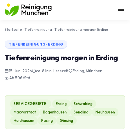
Startseite
›
Tiefenreinigung
›
Tiefenreinigung morgen Erding
TIEFENREINIGUNG · ERDING
Tiefenreinigung morgen in Erding
15. Juni 2026
ca. 8 Min. Lesezeit
Erding, München
💰 Ab 50€/Std.
SERVICEGEBIETE:
Erding
Schwabing
Maxvorstadt
Bogenhausen
Sendling
Neuhausen
Haidhausen
Pasing
Giesing