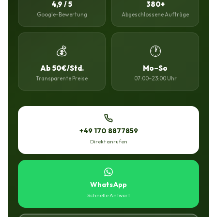
4,9 / 5
380+
Google-Bewertung
Abgeschlossene Aufträge
💰
🕐
Ab 50€/Std.
Mo–So
Transparente Preise
07:00–23:00 Uhr
+49 170 8877859
Direkt anrufen
WhatsApp
Schnelle Antwort