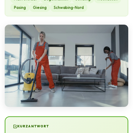
Pasing
Giesing
Schwabing-Nord
KURZANTWORT