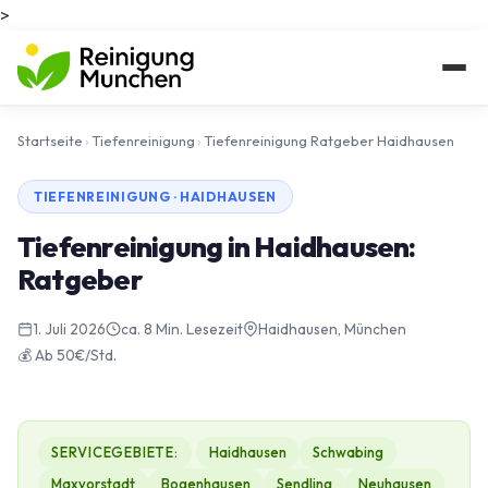
>
Startseite
›
Tiefenreinigung
›
Tiefenreinigung Ratgeber Haidhausen
TIEFENREINIGUNG · HAIDHAUSEN
Tiefenreinigung in Haidhausen:
Ratgeber
1. Juli 2026
ca. 8 Min. Lesezeit
Haidhausen, München
💰 Ab 50€/Std.
SERVICEGEBIETE:
Haidhausen
Schwabing
Maxvorstadt
Bogenhausen
Sendling
Neuhausen