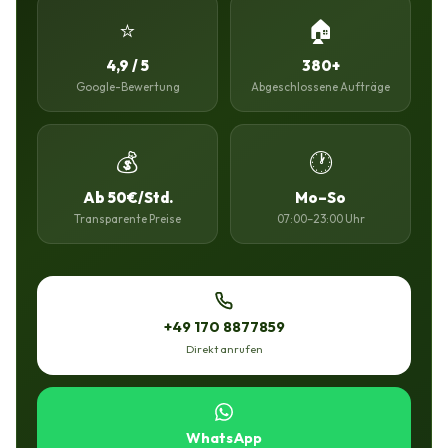
⭐
🏠
4,9 / 5
380+
Google-Bewertung
Abgeschlossene Aufträge
💰
🕐
Ab 50€/Std.
Mo–So
Transparente Preise
07:00–23:00 Uhr
+49 170 8877859
Direkt anrufen
WhatsApp