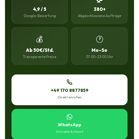
4,9 / 5
380+
Google-Bewertung
Abgeschlossene Aufträge
💰
🕐
Ab 50€/Std.
Mo–So
Transparente Preise
07:00–23:00 Uhr
+49 170 8877859
Direkt anrufen
WhatsApp
Schnelle Antwort