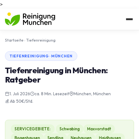
>
Startseite
›
Tiefenreinigung
TIEFENREINIGUNG · MÜNCHEN
Tiefenreinigung in München:
Ratgeber
1. Juli 2026
ca. 8 Min. Lesezeit
München, München
💰 Ab 50€/Std.
SERVICEGEBIETE:
Schwabing
Maxvorstadt
Bogenhausen
Sendling
Neuhausen
Haidhausen